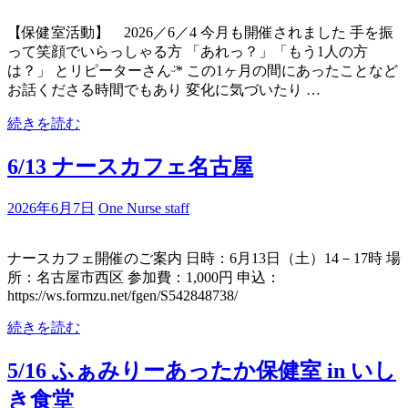
【保健室活動】 2026／6／4 今月も開催されました 手を振
って笑顔でいらっしゃる方 「あれっ？」「もう1人の方
は？」 とリピーターさんᵕ̈* この1ヶ月の間にあったことなど
お話くださる時間でもあり 変化に気づいたり …
続きを読む
6/13 ナースカフェ名古屋
2026年6月7日
One Nurse staff
ナースカフェ開催のご案内 日時：6月13日（土）14－17時 場
所：名古屋市西区 参加費：1,000円 申込：
https://ws.formzu.net/fgen/S542848738/
続きを読む
5/16 ふぁみりーあったか保健室 in いし
き食堂