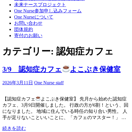
プ
未来ナースプロジェクト
(Enter
One Nurse参加申し込みフォーム
を
One Nurseについて
押
お問い合わせ
す)
団体規約
寄付のお願い
カテゴリー:
認知症カフェ
3/9 認知症カフェ
よこぶき保健室
2026年3月11日
One Nurse staff
【認知症カフェ
よこぶき保健室】 先月から始めた認知症
カフェ、3月9日開催しました。 行政の方が6割！という、回
になりました。 地域に住んでいる時任の知り合い男性。 人
手が足りないこといいことに、「カフェのマスター！」 …
続きを読む