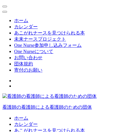
ホーム
カレンダー
あこがれナースを見つけられる本
未来ナースプロジェクト
One Nurse参加申し込みフォーム
One Nurseについて
お問い合わせ
団体規約
寄付のお願い
コ
ン
テ
ン
ツ
看護師の看護師による看護師のための団体
へ
ス
ホーム
キ
カレンダー
ッ
あこがれナースを見つけられる本