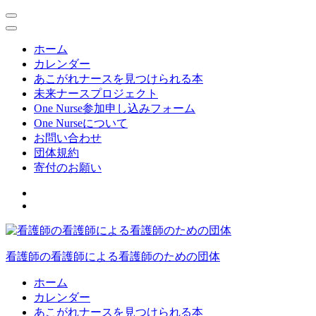
ホーム
カレンダー
あこがれナースを見つけられる本
未来ナースプロジェクト
One Nurse参加申し込みフォーム
One Nurseについて
お問い合わせ
団体規約
寄付のお願い
コ
ン
テ
ン
ツ
看護師の看護師による看護師のための団体
へ
ス
ホーム
キ
カレンダー
ッ
あこがれナースを見つけられる本