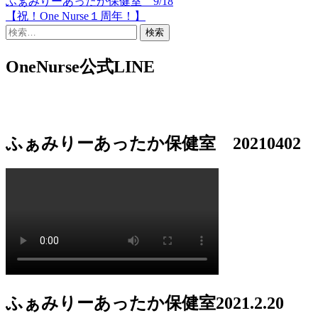
ふぁみりーあったか保健室 9/18
投
【祝！One Nurse１周年！】
稿
検
索:
ナ
OneNurse公式LINE
ビ
ゲ
ー
シ
ふぁみりーあったか保健室 20210402
ョ
ン
ふぁみりーあったか保健室2021.2.20