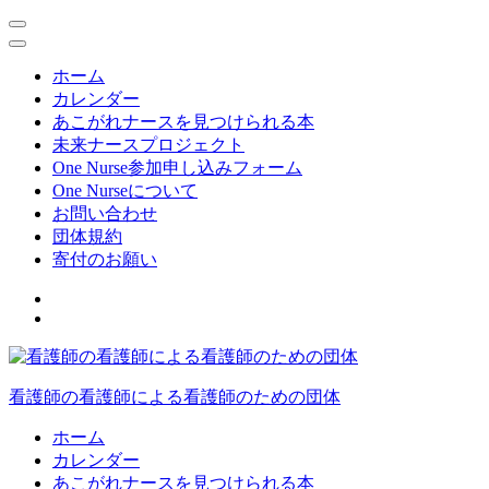
ホーム
カレンダー
あこがれナースを見つけられる本
未来ナースプロジェクト
One Nurse参加申し込みフォーム
One Nurseについて
お問い合わせ
団体規約
寄付のお願い
コ
ン
テ
ン
ツ
看護師の看護師による看護師のための団体
へ
ス
ホーム
キ
カレンダー
ッ
あこがれナースを見つけられる本