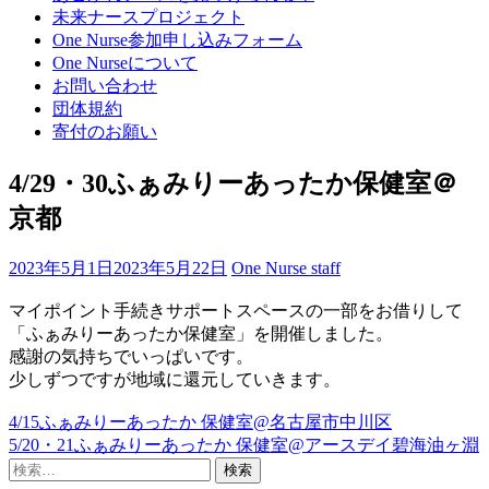
プ
未来ナースプロジェクト
(Enter
One Nurse参加申し込みフォーム
を
One Nurseについて
押
お問い合わせ
す)
団体規約
寄付のお願い
4/29・30ふぁみりーあったか保健室＠
京都
2023年5月1日
2023年5月22日
One Nurse staff
マイポイント手続きサポートスペースの一部をお借りして
「ふぁみりーあったか保健室」を開催しました。
感謝の気持ちでいっぱいです。
少しずつですが地域に還元していきます。
4/15ふぁみりーあったか 保健室@名古屋市中川区
投
5/20・21ふぁみりーあったか 保健室@アースデイ碧海油ヶ淵
稿
検