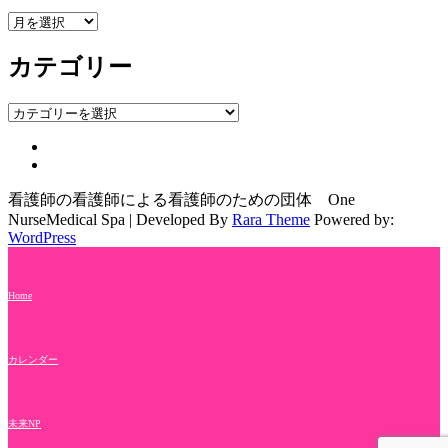
ア
ー
カテゴリー
カ
イ
ブ
カ
テ
ゴ
リ
ー
看護師の看護師による看護師のための団体 One
Nurse
Medical Spa | Developed By
Rara Theme
Powered by:
WordPress
Home
カレンダー
未来NP