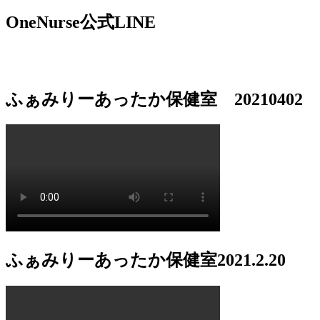
索:
ナ
OneNurse公式LINE
ビ
ゲ
ー
シ
ふぁみりーあったか保健室 20210402
ョ
ン
ふぁみりーあったか保健室2021.2.20