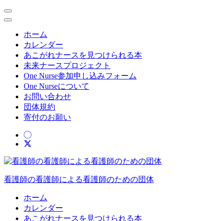
ホーム
カレンダー
あこがれナースを見つけられる本
未来ナースプロジェクト
One Nurse参加申し込みフォーム
One Nurseについて
お問い合わせ
団体規約
寄付のお願い
コ
ン
テ
ン
ツ
看護師の看護師による看護師のための団体
へ
ス
ホーム
キ
カレンダー
ッ
あこがれナースを見つけられる本