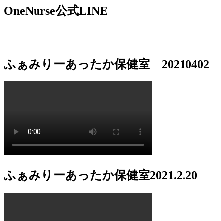
ゲ
OneNurse公式LINE
ー
シ
ョ
ふぁみりーあったか保健室 20210402
ン
ふぁみりーあったか保健室2021.2.20