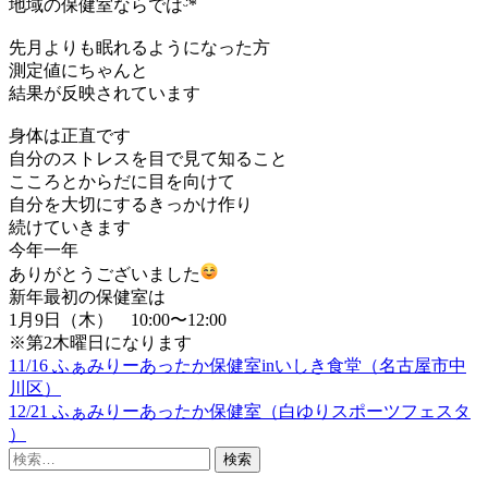
地域の保健室ならではᵕ̈*
先月よりも眠れるようになった方
測定値にちゃんと
結果が反映されています
身体は正直です
自分のストレスを目で見て知ること
こころとからだに目を向けて
自分を大切にするきっかけ作り
続けていきます
今年一年
ありがとうございました
新年最初の保健室は
1月9日（木） 10:00〜12:00
※第2木曜日になります
11/16 ふぁみりーあったか保健室inいしき食堂（名古屋市中
投
川区）
稿
12/21 ふぁみりーあったか保健室（白ゆりスポーツフェスタ
）
ナ
検
ビ
索: