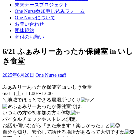
プ
未来ナースプロジェクト
(Enter
One Nurse参加申し込みフォーム
を
One Nurseについて
押
お問い合わせ
す)
団体規約
寄付のお願い
6/21 ふぁみりーあったか保健室 in いし
き食堂
2025年6月26日
One Nurse staff
ふぁみりーあったか保健室 in いしき食堂
6/21（土）11:00〜13:00
＼地域でほっとできる居場所づくり
／
ふぁみりーあったか保健室では、
いつもの方や初参加の方も体験
バイタルチェックやストレス測定、
お話を伺いながら「また来ます！楽しかった」と
自分を知り、安心して話せる場所があるって大切ですね