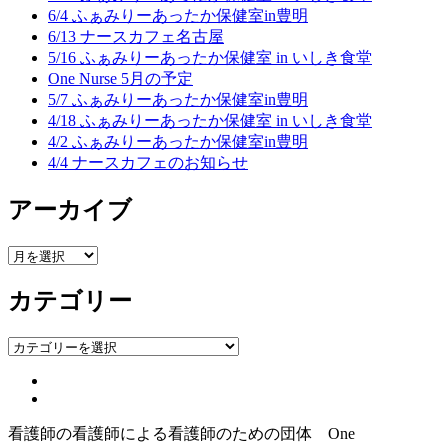
6/4 ふぁみりーあったか保健室in豊明
6/13 ナースカフェ名古屋
5/16 ふぁみりーあったか保健室 in いしき食堂
One Nurse 5月の予定
5/7 ふぁみりーあったか保健室in豊明
4/18 ふぁみりーあったか保健室 in いしき食堂
4/2 ふぁみりーあったか保健室in豊明
4/4 ナースカフェのお知らせ
アーカイブ
ア
ー
カテゴリー
カ
イ
ブ
カ
テ
ゴ
リ
ー
看護師の看護師による看護師のための団体 One