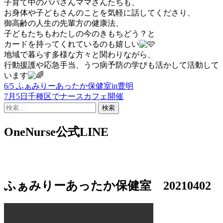
子育て中のパパさんママさんたちも、
お身体や子どもさんのことを気軽に話してくださり、
御高齢の人生の先輩方の健康法、
子どもたちもわたしの今のきもちどう？と
カードを持ってくれているのも嬉しい
地域で暮らす多様な方々と関わりながら、
行動援護や応急手当、うつ病予防の学びも活かして活動して
います
6/5 ふぁみりーあったか保健室in豊明
投
7月5日千種区でナースカフェ開催
稿
検
索:
ナ
OneNurse公式LINE
ビ
ゲ
ー
シ
ふぁみりーあったか保健室 20210402
ョ
ン