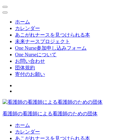
ホーム
カレンダー
あこがれナースを見つけられる本
未来ナースプロジェクト
One Nurse参加申し込みフォーム
One Nurseについて
お問い合わせ
団体規約
寄付のお願い
コ
ン
テ
ン
ツ
看護師の看護師による看護師のための団体
へ
ス
ホーム
キ
カレンダー
ッ
あこがれナースを見つけられる本