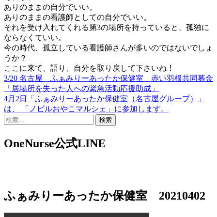
ありのままの自分でいい。
ありのままの看護師としての自分でいい。
それを受け入れてくれる第3の場所を持っていると、孤独に
ならなくていい。
今の時代、孤立している看護師さんが多いのではないでしょ
うか？
ここに来て、語り、自分を取り戻して下さいね！
3/20 名古屋 ふぁみりーあったか保健室 赤い羽根共同募金
投
「居場所を失った人への緊急活動応援助成」
稿
4月2日「ふぁみりーあったか保健室（名古屋グループ）」
は、 「ノビルおやこマルシェ」に参加します。
ナ
検
ビ
索:
ゲ
OneNurse公式LINE
ー
シ
ョ
ふぁみりーあったか保健室 20210402
ン