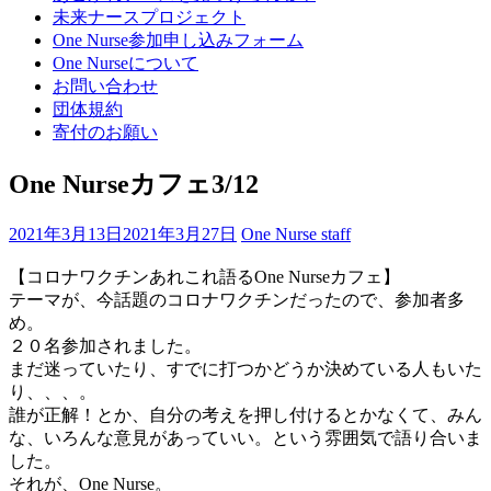
プ
未来ナースプロジェクト
(Enter
One Nurse参加申し込みフォーム
を
One Nurseについて
押
お問い合わせ
す)
団体規約
寄付のお願い
One Nurseカフェ3/12
2021年3月13日
2021年3月27日
One Nurse staff
【コロナワクチンあれこれ語るOne Nurseカフェ】
テーマが、今話題のコロナワクチンだったので、参加者多
め。
２０名参加されました。
まだ迷っていたり、すでに打つかどうか決めている人もいた
り、、、。
誰が正解！とか、自分の考えを押し付けるとかなくて、みん
な、いろんな意見があっていい。という雰囲気で語り合いま
した。
それが、One Nurse。