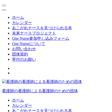
ホーム
カレンダー
あこがれナースを見つけられる本
未来ナースプロジェクト
One Nurse参加申し込みフォーム
One Nurseについて
お問い合わせ
団体規約
寄付のお願い
コ
ン
テ
ン
ツ
看護師の看護師による看護師のための団体
へ
ス
ホーム
キ
カレンダー
ッ
あこがれナースを見つけられる本